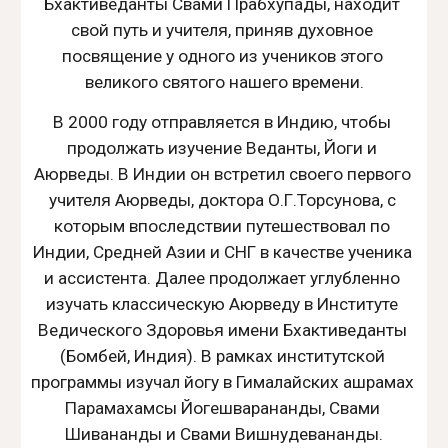
Бхактиведанты Свами Прабхупады, находит 
свой путь и учителя, приняв духовное 
посвящение у одного из учеников этого 
великого святого нашего времени.
В 2000 году отправляется в Индию, чтобы 
продолжать изучение Веданты, Йоги и 
Аюрведы. В Индии он встретил своего первого 
учителя Аюрведы, доктора О.Г.Торсунова, с 
которым впоследствии путешествовал по 
Индии, Средней Азии и СНГ в качестве ученика 
и ассистента. Далее продолжает углубленно 
изучать классическую Аюрведу в Институте 
Ведического Здоровья имени Бхактиведанты 
(Бомбей, Индия). В рамках институтской 
программы изучал йогу в Гималайских ашрамах 
Парамахамсы Йогешварананды, Свами 
Шивананды и Свами Вишнудевананды.