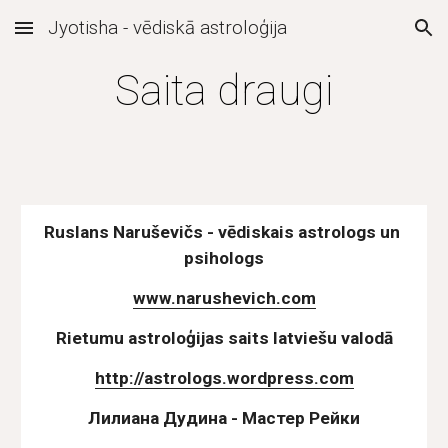
Jyotisha - vēdiskā astroloģija
Skip to main content
Skip to navigation
Saita draugi
Ruslans Naruševičs - vēdiskais astrologs un 
psihologs
www.narushevich.com
Rietumu astroloģijas saits latviešu valodā
http://astrologs.wordpress.com
Лилиана Дудина - Мастер Рейки