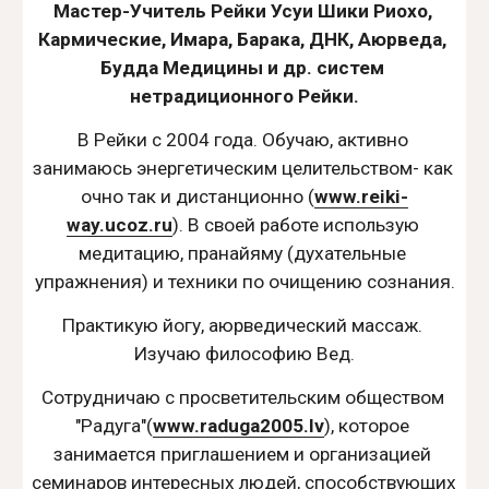
Мастер-Учитель Рейки Усуи Шики Риохо, 
Кармические, Имара, Барака, ДНК, Аюрведа, 
Будда Медицины и др. систем 
нетрадиционного Рейки.
В Рейки с 2004 года. Обучаю, активно 
занимаюсь энергетическим целительством- как 
очно так и дистанционно (
www.reiki-
way.ucoz.ru
). В своей работе использую 
медитацию, пранайяму (духательные 
упражнения) и техники по очищению сознания.
Практикую йогу, аюрведический массаж. 
Изучаю философию Вед.
Сотрудничаю с просветительским обществом 
"Радуга"(
www.raduga2005.lv
), которое 
занимается приглашением и организацией 
семинаров интересных людей, способствующих 