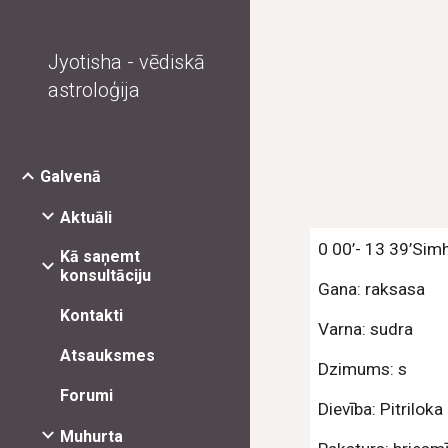
Sk
Jyotisha - vēdiskā
astroloģija
Galvenā
Aktuāli
0 00’- 13 39’Sim
Kā saņemt
konsultāciju
Gana: raksasa
Kontakti
Varna: sudra
Atsauksmes
Dzimums: s
Forumi
Dievība: Pitriloka
Muhurta