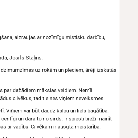
šana, aizraujas ar nozīmīgu mistisku darbību, 
a, Josifs Staļins.
, dzimumzīmes uz rokām un pleciem, ārēji izskatās 
anas par dažādiem mākslas veidiem. Nemīl 
tādus cilvēkus, tad tie nes viņiem neveiksmes.
ī. Viņiem var būt daudz kalpu un liela bagātība. 
centīgi un dara to no sirds. Ir spiesti bieži mainīt 
bas ar vadību. Cilvēkam ir ausgta meistarība.