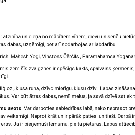
īga
 atzinība un cieņa no mācītiem vīriem, dievu un senču pielūg
tras dabas, uzņēmīgi, bet arī nodarbojas ar labdarību.
rishi Mahesh Yogi, Vinstons Čērčils , Paramahamsa Yoganand
imis zem šīs zvaigznes ir spēcīgs kakls, spalvains ķermenis
tīgi.
liģiozi, klusa runa, dzīvo mierīgu, klusu dzīvi. Labas zināš
kus. Var būt ātras dabas, nemīl melus, ja savā dzīvē satiek 
umu avots
: Var darboties sabiedrības labā, neko neprasot pret
av veiksmīgi. Neprot krāt un ir pārāk patiesi un tieši. Darbā ir 
ēras. Ja ir pieņēmuši lēmumu, pie tā pieturās. Labas attiecī