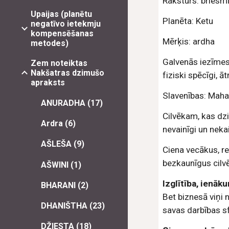
Raksturs: briesm
Upaijas (planētu
Planēta: Ketu
negatīvo ietekmju
kompensēšanas
Mērķis: ardha
metodes)
Galvenās iezīmes:
Zem noteiktas
Nakšatras dzimušo
fiziski spēcīgi, ā
apraksts
Slavenības: Maha
ANURADHA (17)
Cilvēkam, kas dz
Ardra (6)
nevainīgi un nekai
AŠLEŠA (9)
Ciena vecākus, re
bezkaunīgus cilvē
AŠWINI (1)
Izglītība, ienāk
BHARANI (2)
Bet biznesā viņi n
DHANIŠTHA (23)
savas darbības sf
DŽIESTA (18)