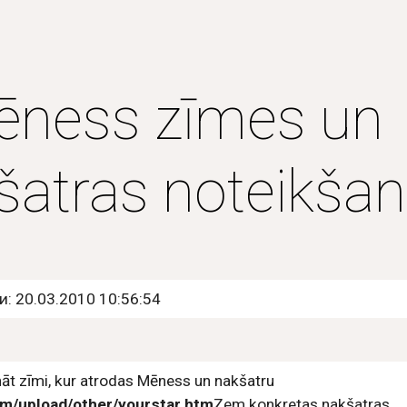
ip to main content
Skip to navigat
ness zīmes un 
šatras noteikša
: 20.03.2010 10:56:54
Te jūs varat uzzināt zīmi, kur atrodas Mēness un nakšatru 
om/upload/other/yourstar.htm
Zem konkretas nakšatras 