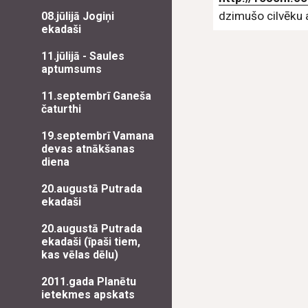
dzimušo cilvēku a
08.jūlijā Jogiņi
ekadaši
11.jūlijā - Saules
aptumsums
11.septembrī Ganeša
čaturthi
19.septembrī Vamana
devas atnākšanas
diena
20.augustā Putrada
ekadaši
20.augustā Putrada
ekadaši (īpaši tiem,
kas vēlas dēlu)
2011.gada Planētu
ietekmes apskats