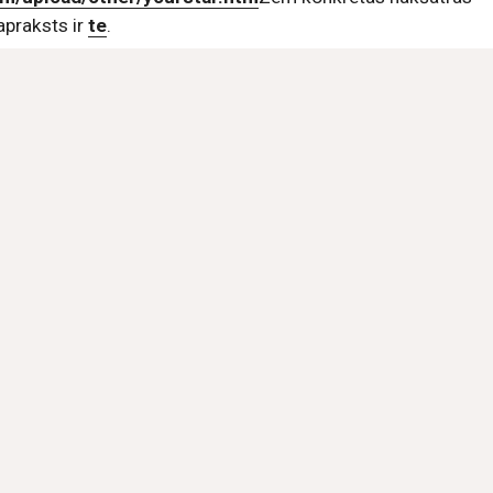
praksts ir 
te
.