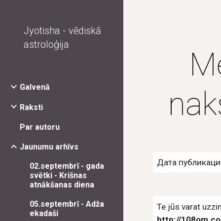
Sk
Jyotisha - vēdiskā
astroloģija
Mē
Galvenā
nak
Raksti
Par autoru
Jaunumu arhīvs
Дата публикации
02.septembrī - gada
svētki - Krišnas
atnākšanas diena
05.septembrī - Adža
ekadaši
http://108om.c