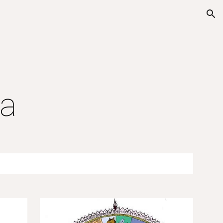
ion
na