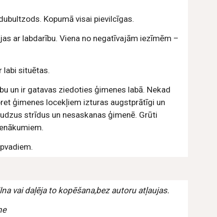
dubultzods. Kopumā visai pievilcīgas.
ojas ar labdarību. Viena no negatīvajām iezīmēm – 
r labi situētas.
ūtību un ir gatavas ziedoties ģimenes labā. Nekad 
pret ģimenes locekļiem izturas augstprātīgi un 
audzus strīdus un nesaskanas ģimenē. Grūti 
n ienākumiem.
elpvadiem.
a pilna vai daļēja to kopēšana,bez autoru atļaujas.
ne