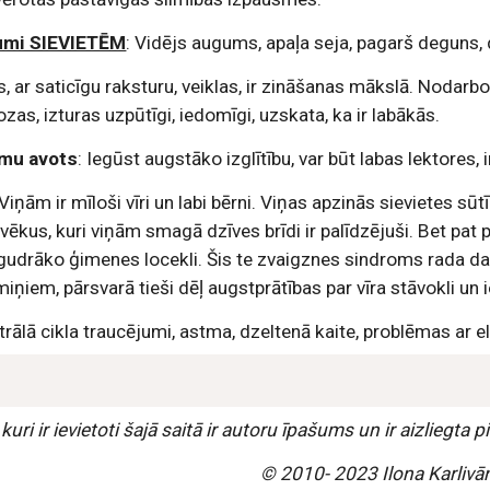
jumi SIEVIETĒM
: Vidējs augums, apaļa seja, pagarš deguns, 
s, ar saticīgu raksturu, veiklas, ir zināšanas mākslā. Nodarb
as, izturas uzpūtīgi, iedomīgi, uzskata, ka ir labākās.
umu avots
: Iegūst augstāko izglītību, var būt labas lektores, i
 Viņām ir mīloši vīri un labi bērni. Viņas apzinās sievietes s
lvēkus, kuri viņām smagā dzīves brīdi ir palīdzējuši. Bet pat 
 gudrāko ģimenes locekli. Šis te zvaigznes sindroms rada d
miņiem, pārsvarā tieši dēļ augstprātības par vīra stāvokli u
rālā cikla traucējumi, astma, dzeltenā kaite, problēmas ar 
, kuri ir ievietoti šajā saitā ir autoru īpašums un ir aizliegt
© 2010- 2023 Ilona Karlivā
e