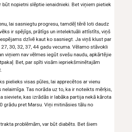
 būt nopietni slēptie ienaidnieki. Bet viņiem pietiek 
enu, lai sasniegtu progresu, tamdēļ tērē loti daudz 
s ir spējīgs, prātīgs un intelektuāli attīstīts, viņš 
espējams dzīvē kaut ko sasniegt. Ja viņš klust par 
 27, 30, 32, 37, 44 gadu vecuma. Vēlamo stāvokli 
n viņiem nav vēlmes iegūt svešu naudu, apkārtējie 
pakaļ. Bet, par spīti visām iepriekšminētajām 
.
ēks pielieks visas pūles, lai apprecētos ar vienu 
s nelaimīga. Tas norāda uz to, ka ir noteikts mērķis, 
ita sieviete, kas izrādās ir labāka partija nekā kārota 
 grādu pret Marsu. Viņi mitināsies tālu no 
 trakta problēmām, var būt diabēts. Bet šiem 