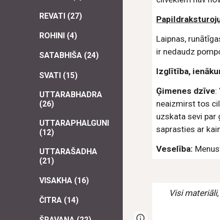
REVATI (27)
Papildraksturo
ROHINI (4)
Laipnas, runātīga
ir nedaudz pompoz
SATABHIŠA (24)
Izglītība, ienāk
SVATI (15)
Ģimenes dzīve
:
UTTARABHADRA
neaizmirst tos ci
(26)
uzskata sevi par
UTTARAPHALGUNI
saprasties ar kai
(12)
Veselība:
 Menust
UTTARAŠADHA
(21)
VISAKHA (16)
Visi materiāli
ČITRA (14)
Page
Report abus
ŠRAVANA (22)