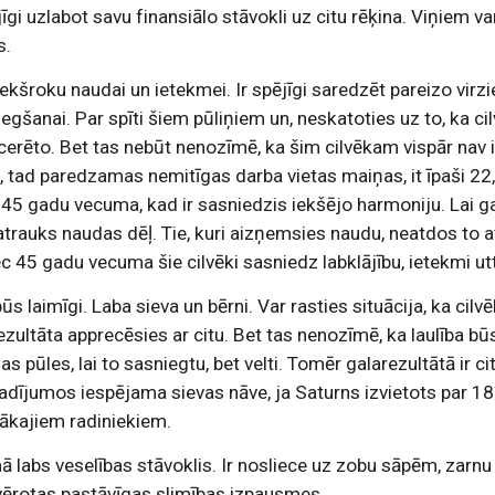
īgi uzlabot savu finansiālo stāvokli uz citu rēķina. Viņiem var
s.
iekšroku naudai un ietekmei. Ir spējīgi saredzēt pareizo virzi
gšanai. Par spīti šiem pūliņiem un, neskatoties uz to, ka cilvēk
cerēto. Bet tas nebūt nenozīmē, ka šim cilvēkam vispār nav i
, tad paredzamas nemitīgas darba vietas maiņas, it īpaši 22,
45 gadu vecuma, kad ir sasniedzis iekšējo harmoniju. Lai ga
atrauks naudas dēļ. Tie, kuri aizņemsies naudu, neatdos to at
 45 gadu vecuma šie cilvēki sasniedz labklājību, ietekmi utt
būs laimīgi. Laba sieva un bērni. Var rasties situācija, ka cilv
rezultāta apprecēsies ar citu. Bet tas nenozīmē, ka laulība bū
elas pūles, lai to sasniegtu, bet velti. Tomēr galarezultātā ir c
adījumos iespējama sievas nāve, ja Saturns izvietots par 180
ākajiem radiniekiem.
 labs veselības stāvoklis. Ir nosliece uz zobu sāpēm, zarnu
vērotas pastāvīgas slimības izpausmes.