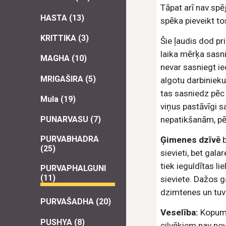
Tāpat arī nav spēj
HASTA (13)
spēka pieveikt to
KRITTIKA (3)
Šie ļaudis dod pr
laika mērķa sasnie
MAGHA (10)
nevar sasniegt ie
MRIGAŠIRA (5)
algotu darbinieku
tas sasniedz pēc 
Mula (19)
viņus pastāvīgi s
nepatikšanām, pēc
PUNARVASU (7)
PURVABHADRA
Ģimenes dzīvē
 
(25)
sievieti, bet gala
tiek ieguldītas li
PURVAPHALGUNI
(11)
sieviete. Dažos g
dzimtenes un tuv
PURVAŠADHA (20)
Veselība:
 Kopumā
PUSHYA (8)
cilvēkiem nav no