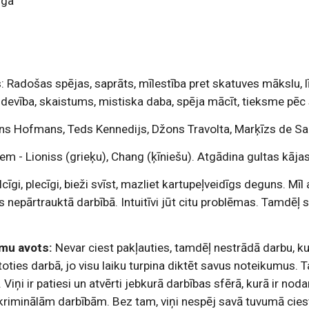
īga
 Radošas spējas, saprāts, mīlestība pret skatuves mākslu, līd
 devība, skaistums, mistiska daba, spēja mācīt, tieksme pēc
ins Hofmans, Teds Kennedijs, Džons Travolta, Marķīzs de S
iem - Lioniss (grieķu), Chang (ķīniešu). Atgādina gultas kājas
vilcīgi, plecīgi, bieži svīst, mazliet kartupeļveidīgs deguns. Mī
 nepārtrauktā darbībā. Intuitīvi jūt citu problēmas. Tamdēļ sni
umu avots:
 Nevar ciest pakļauties, tamdēļ nestrādā darbu, k
oties darbā, jo visu laiku turpina diktēt savus noteikumus. 
 Viņi ir patiesi un atvērti jebkurā darbības sfērā, kurā ir n
riminālām darbībām. Bez tam, viņi nespēj savā tuvumā ciest 