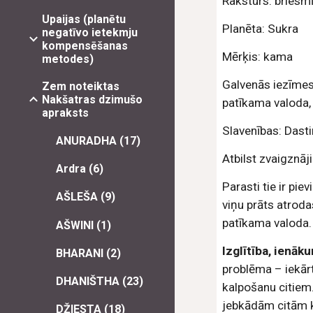
Raksturs: briesm
Upaijas (planētu
Planēta: Sukra
negatīvo ietekmju
kompensēšanas
Mērķis: kama
metodes)
Galvenās iezīmes:
Zem noteiktas
Nakšatras dzimušo
patīkama valoda,
apraksts
Slavenības: Dast
ANURADHA (17)
Atbilst zvaigznāj
Ardra (6)
Parasti tie ir pie
AŠLEŠA (9)
viņu prāts atrodas
patīkama valoda.
AŠWINI (1)
Izglītība, ienāk
BHARANI (2)
problēma – iekārt
DHANIŠTHA (23)
kalpošanu citiem.
jebkādām citām k
DŽIESTA (18)