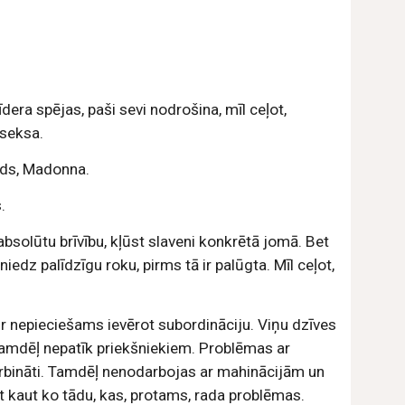
era spējas, paši sevi nodrošina, mīl ceļot, 
 seksa.
ads, Madonna.
.
l absolūtu brīvību, kļūst slaveni konkrētā jomā. Bet 
edz palīdzīgu roku, pirms tā ir palūgta. Mīl ceļot, 
ur nepieciešams ievērot subordināciju. Viņu dzīves 
Tamdēļ nepatīk priekšniekiem. Problēmas ar 
odarbināti. Tamdēļ nenodarbojas ar mahinācijām un 
kaut ko tādu, kas, protams, rada problēmas. 