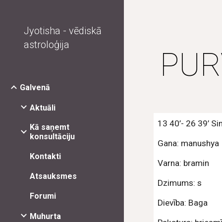
Sk
Jyotisha - vēdiskā
astroloģija
PUR
Galvenā
Aktuāli
13 40’- 26 39’ S
Kā saņemt
konsultāciju
Gana: manushya
Kontakti
Varna: bramin
Atsauksmes
Dzimums: s
Forumi
Dievība: Baga
Muhurta