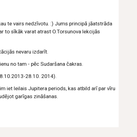
au te vairs nedzīvotu. :) Jums principā jāatstrāda 
to sīkāk varat atrast O.Torsunova lekcijās 
ācijās nevaru izdarīt.
ienu no tam - pēc Sudaršana čakras.
28.10.2013-28.10. 2014).
iet leilais Jupitera periods, kas atbild arī par vīru 
tudējot garīgas zināšanas.