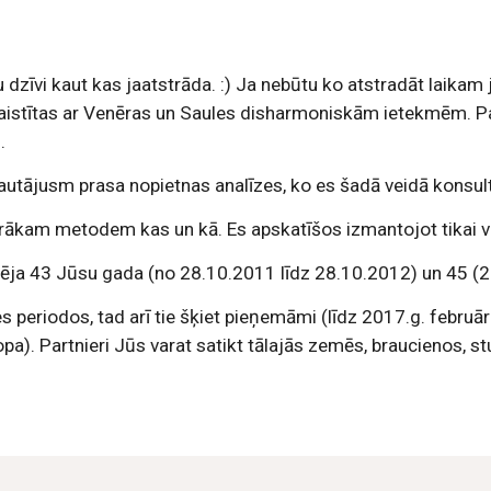
dzīvi kaut kas jaatstrāda. :) Ja nebūtu ko atstradāt laikam j
aistītas ar Venēras un Saules disharmoniskām ietekmēm. Par 
.
jautājusm prasa nopietnas analīzes, ko es šadā veidā konsult
irākam metodem kas un kā. Es apskatīšos izmantojot tikai v
spēja 43 Jūsu gada (no 28.10.2011 līdz 28.10.2012) un 45 (
 periodos, tad arī tie šķiet pieņemāmi (līdz 2017.g. februārim 
pa). Partnieri Jūs varat satikt tālajās zemēs, braucienos, s