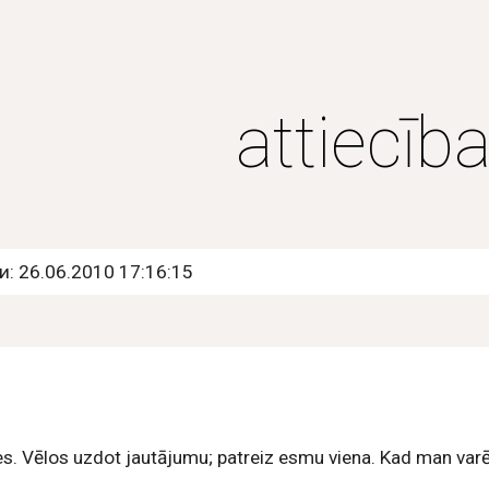
ip to main content
Skip to navigat
attiecīb
: 26.06.2010 17:16:15
s. Vēlos uzdot jautājumu; patreiz esmu viena. Kad man varētu