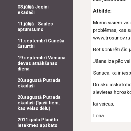
08.jūlijā Jogiņi
Atbilde:
ekadaši
Mums visiem visu 
11.jūlijā - Saules
aptumsums
problēmas, kas s
www.trosunov.ru 
11.septembrī Ganeša
čaturthi
Bet konkrēti šīs 
19.septembrī Vamana
Jāanalize pēc va
devas atnākšanas
diena
Sanāca, ka ir ie
20.augustā Putrada
Drusku ieskatoties
ekadaši
sievietes horosko
20.augustā Putrada
ekadaši (īpaši tiem,
lai veicās,
kas vēlas dēlu)
Ilona
2011.gada Planētu
ietekmes apskats