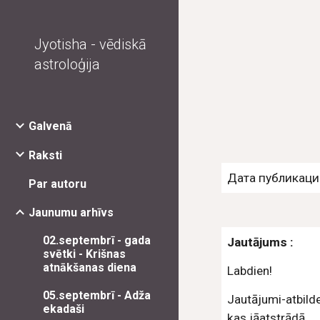
Sk
Jyotisha - vēdiskā
astroloģija
Galvenā
Raksti
Дата публикации
Par autoru
Jaunumu arhīvs
02.septembrī - gada
Jautājums :
svētki - Krišnas
atnākšanas diena
Labdien!
05.septembrī - Adža
Jautājumi-atbilde
ekadaši
kas jāatstrādā.