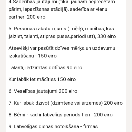
4.Saderības jautājumi (tikai jaunam neprecētam
pārim, iepazīšanas stādijā), saderība ar vienu
partneri 200 eiro
5. Personas raksturojums ( mērķi, macības, kas
jaiziet, talanti, stipras puses,periodi utt), 330 eiro
Atsevišķi var pasūtīt dzīves mērķa un uzdevumu
izskatīšanu - 150 eiro
Talanti, iedzimtas dotības 90 eiro
Kur labāk iet mācīties 150 eiro
6. Veselības jautajumi 200 eiro
7. Kur labāk dzīvot (dzimtenē vai ārzemēs) 200 eiro
8. Bērni - kad ir labvelīgs periods tiem 200 eiro
9. Labvelīgas dienas noteikšana - firmas