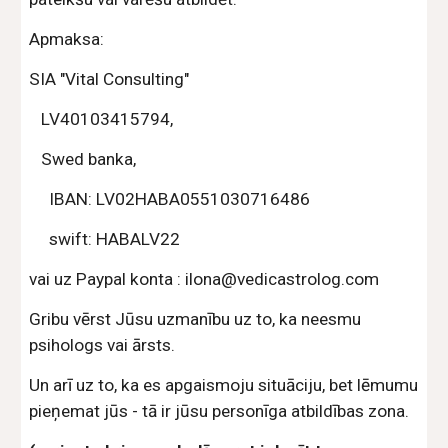
Apmaksa:
SIA "Vital Consulting"
LV40103415794,
Swed banka,
IBAN: LV02HABA0551030716486
swift: HABALV22
vai uz Paypal konta : ilona@vedicastrolog.com
Gribu vērst Jūsu uzmanību uz to, ka neesmu
psihologs vai ārsts.
Un arī uz to, ka es apgaismoju situāciju, bet lēmumu
pieņemat jūs - tā ir jūsu personīga atbildības zona.