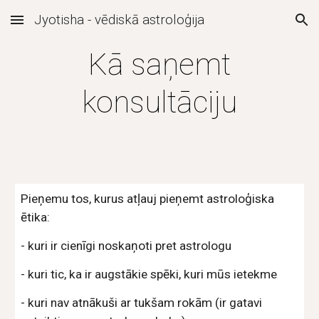
Jyotisha - vēdiskā astroloģija
Skip to main content
Skip to navigation
Kā saņemt
konsultāciju
Pieņemu tos, kurus atļauj pieņemt astroloģiska
ētika:
- kuri ir cienīgi noskaņoti pret astrologu
- kuri tic, ka ir augstākie spēki, kuri mūs ietekme
- kuri nav atnākuši ar tukšam rokām (ir gatavi