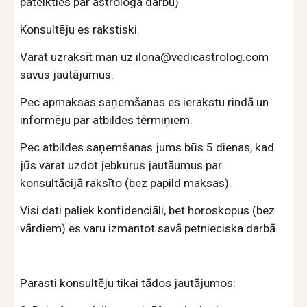
pateikties par astrologa darbu)
Konsultēju es rakstiski.
Varat uzraksīt man uz ilona@vedicastrolog.com
savus jautājumus.
Pec apmaksas saņemšanas es ierakstu rindā un
informēju par atbildes tērmiņiem.
Pec atbildes saņemšanas jums būs 5 dienas, kad
jūs varat uzdot jebkurus jautāumus par
konsultācijā raksīto (bez papild maksas).
Visi dati paliek konfidenciāli, bet horoskopus (bez
vārdiem) es varu izmantot savā petnieciska darbā.
Parasti konsultēju tikai tādos jautājumos: