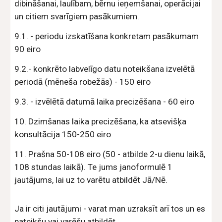
dibināšanai, laulībam, bērnu ieņemšanai, operācijai
un citiem svarīgiem pasākumiem.
9.1. - periodu izskatīšana konkretam pasākumam
90 eiro
9.2.- konkrēto labvelīgo datu noteikšana izvelētā
periodā (mēneša robežās) - 150 eiro
9.3. - izvēlētā datumā laika precizēšana - 60 eiro
10. Dzimšanas laika precizēšana, ka atsevišķa
konsultācija 150-250 eiro
11. Prašna 50-108 eiro (50 - atbilde 2-u dienu laikā,
108 stundas laikā). Te jums janoformulē 1
jautājums, lai uz to varētu atbildēt Jā/Nē.
Ja ir citi jautājumi - varat man uzraksīt arī tos un es
pateikšu vai varēšu atbildēt.