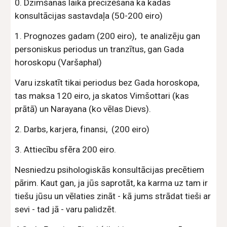
0. Dzimšanas laika precizēšana ka kadas
konsultācijas sastavdaļa (50-200 eiro)
1. Prognozes gadam (200 eiro), te analizēju gan
personiskus periodus un tranzītus, gan Gada
horoskopu (Varšaphal)
Varu izskatīt tikai periodus bez Gada horoskopa,
tas maksa 120 eiro, ja skatos Vimšottari (kas
prātā) un Narayana (ko vēlas Dievs).
2. Darbs, karjera, finansi, (200 eiro)
3. Attiecību sfēra 200 eiro.
Nesniedzu psihologiskās konsultācijas precētiem
pārim. Kaut gan, ja jūs saprotāt, ka karma uz tam ir
tiešu jūsu un vēlaties zināt - kā jums strādat tieši ar
sevi - tad jā - varu palidzēt.